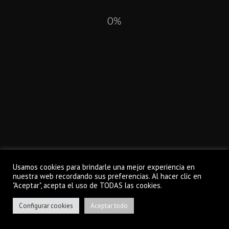
TAKE A LOOK ON OUR
Email:
trabajos@x-trange.com
0
PAST
ALL
INSTAGRAM
…
Usamos cookies para brindarle una mejor experiencia en
🄯 2022 x-trange
nuestra web recordando sus preferencias. Al hacer clic en
"Aceptar", acepta el uso de TODAS las cookies.
TOP
CONTACTO
Configurar cookies
Aceptar todo